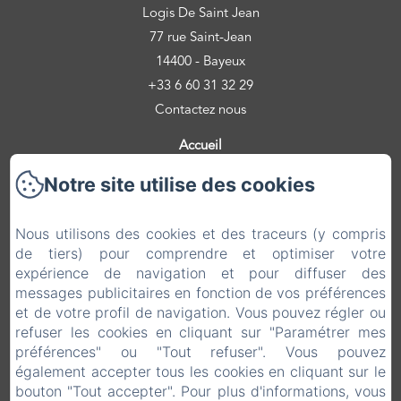
Logis De Saint Jean
77 rue Saint-Jean
14400 - Bayeux
+33 6 60 31 32 29
Contactez nous
Accueil
Les chambres
Notre site utilise des cookies
La région
Avis
Nous utilisons des cookies et des traceurs (y compris
Contact
de tiers) pour comprendre et optimiser votre
expérience de navigation et pour diffuser des
Infos covid 19
messages publicitaires en fonction de vos préférences
Mentions légales
et de votre profil de navigation. Vous pouvez régler ou
Politique de confidentialité
refuser les cookies en cliquant sur "Paramétrer mes
préférences" ou "Tout refuser". Vous pouvez
Informations légales
également accepter tous les cookies en cliquant sur le
Informations sur les cookies
bouton "Tout accepter". Pour plus d'informations, vous