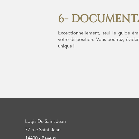
6- DOCUMENTA
Exceptionnellement, seul le guide émi
votre disposition. Vous pourrez, évide
unique !
Logis De Saint Jean
77 rue Saint-Jean
14400 - Bayeux