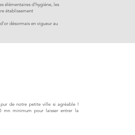
s élémentaires d’hygiène, les
tre établissement
s d’or désormais en vigueur au
 pur de notre petite ville si agréable !
0 mn minimum pour laisser entrer la