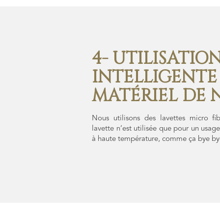
4- UTILISATION
INTELLIGENTE
MATÉRIEL DE 
Nous utilisons des lavettes micro f
lavette n’est utilisée que pour un usag
à haute température, comme ça bye bye 